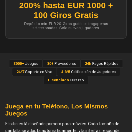
200% hasta EUR 1000 +
100 Giros Gratis
Depósito mín. EUR 20. Giros gratis en tragaperras
seleccionadas. Solo nuevos jugadores.
3000+
Juegos
80+
Proveedores
24h
Pagos Rápidos
24/7
Soporte en Vivo
4.8/5
Calificación de Jugadores
Licenciado
Curazao
Juega en tu Teléfono, Los Mismos
Juegos
El sitio está diseñado primero para móviles. Cada tamaño de
pantalla se adapta automáticamente, y la interfaz responde