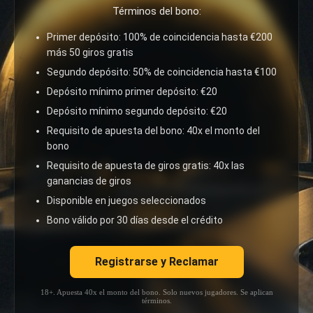
Términos del bono:
Primer depósito: 100% de coincidencia hasta €200
más 50 giros gratis
Segundo depósito: 50% de coincidencia hasta €100
Depósito mínimo primer depósito: €20
Depósito mínimo segundo depósito: €20
Requisito de apuesta del bono: 40x el monto del
bono
Requisito de apuesta de giros gratis: 40x las
ganancias de giros
Disponible en juegos seleccionados
Bono válido por 30 días desde el crédito
Registrarse y Reclamar
18+. Apuesta 40x el monto del bono. Solo nuevos jugadores. Se aplican
términos.