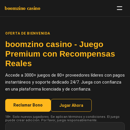
boomzino casino
OFERTA DE BIENVENIDA
boomzino casino - Juego
Premium con Recompensas
Reales
Accede a 3000+ juegos de 80+ proveedores líderes con pagos
instantáneos y soporte dedicado 24/7. Juega con confianza
en una plataforma licenciada y de confianza.
Reclamar Bono
Jugar Ahora
18+. Solo nuevos jugadores. Se aplican términos y condiciones. El juego
puede crear adicción. Por favor, juega responsablemente.