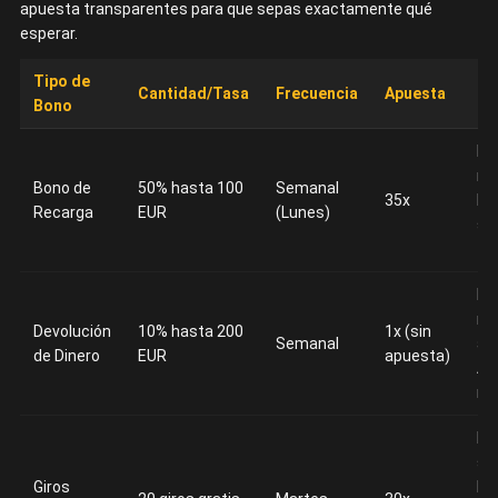
apuesta transparentes para que sepas exactamente qué
esperar.
Tipo de
Cantidad/Tasa
Frecuencia
Apuesta
Co
Bono
De
mí
Bono de
50% hasta 100
Semanal
35x
EU
Recarga
EUR
(Lunes)
sol
tr
En
ne
Devolución
10% hasta 200
1x (sin
Semanal
a 
de Dinero
EUR
apuesta)
Ac
ma
En
se
Giros
La