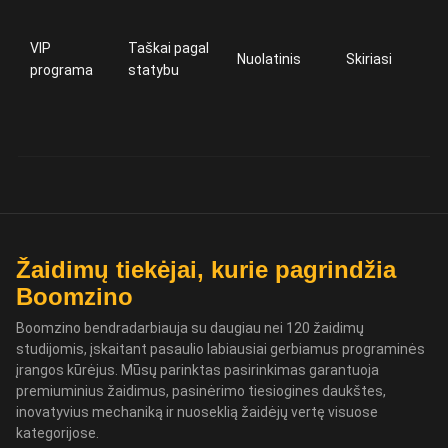
VIP
Taškai pagal
Nuolatinis
Skiriasi
programa
statybu
Žaidimų tiekėjai, kurie pagrindžia
Boomzino
Boomzino bendradarbiauja su daugiau nei 120 žaidimų
studijomis, įskaitant pasaulio labiausiai gerbiamus programinės
įrangos kūrėjus. Mūsų parinktas pasirinkimas garantuoja
premiuminius žaidimus, pasinėrimo tiesiogines daukštes,
inovatyvius mechaniką ir nuoseklią žaidėjų vertę visuose
kategorijose.