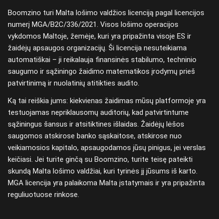
Boomzino turi Malta lošimo valdžios licenciją pagal licencijos
numerį MGA/B2C/336/2021. Visos lošimo operacijos
vykdomos Maltoje, žemėje, kuri yra pripažinta visoje ES ir
žaidėjų apsaugos organizacijų. Ši licencija nesuteikiama
automatiškai – ji reikalauja finansinės stabilumo, techninio
saugumo ir sąžiningo žaidimo matematikos įrodymų prieš
patvirtinimą ir nuolatinių atitikties audito.
Ką tai reiškia jums: kiekvienas žaidimas mūsų platformoje yra
testuojamas nepriklausomų auditorių, kad patvirtintume
sąžiningus šansus ir atsitiktines išlaidas. Žaidėjų lėšos
saugomos atskirose banko sąskaitose, atskirose nuo
veikiamosios kapitalo, apsaugodamos jūsų pinigus, jei verslas
keičiasi. Jei turite ginčą su Boomzino, turite teisę pateikti
skundą Malta lošimo valdžiai, kuri tyrinės jį jūsums iš karto.
MGA licencija yra palaikoma Malta įstatymais ir yra pripažinta
reguliuotuose rinkose.