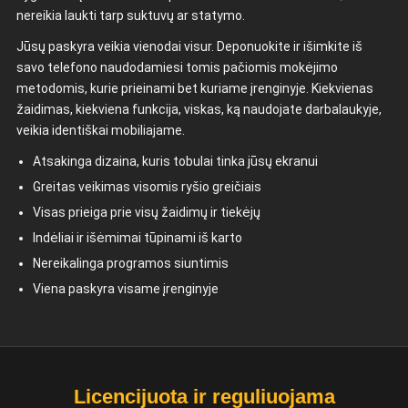
nereikia laukti tarp suktuvų ar statymo.
Jūsų paskyra veikia vienodai visur. Deponuokite ir išimkite iš
savo telefono naudodamiesi tomis pačiomis mokėjimo
metodomis, kurie prieinami bet kuriame įrenginyje. Kiekvienas
žaidimas, kiekviena funkcija, viskas, ką naudojate darbalaukyje,
veikia identiškai mobiliajame.
Atsakinga dizaina, kuris tobulai tinka jūsų ekranui
Greitas veikimas visomis ryšio greičiais
Visas prieiga prie visų žaidimų ir tiekėjų
Indėliai ir išėmimai tūpinami iš karto
Nereikalinga programos siuntimis
Viena paskyra visame įrenginyje
Licencijuota ir reguliuojama