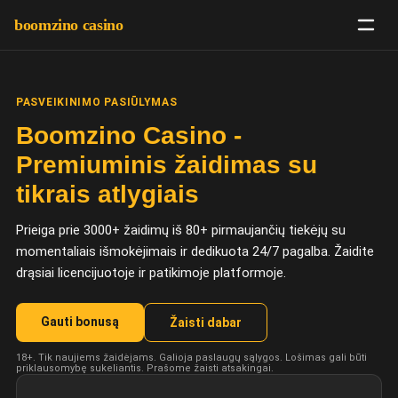
boomzino casino
PASVEIKINIMO PASIŪLYMAS
Boomzino Casino -
Premiuminis žaidimas su
tikrais atlygiais
Prieiga prie 3000+ žaidimų iš 80+ pirmaujančių tiekėjų su
momentaliais išmokėjimais ir dedikuota 24/7 pagalba. Žaidite
drąsiai licencijuotoje ir patikimoje platformoje.
Gauti bonusą
Žaisti dabar
18+. Tik naujiems žaidėjams. Galioja paslaugų sąlygos. Lošimas gali būti
priklausomybę sukeliantis. Prašome žaisti atsakingai.