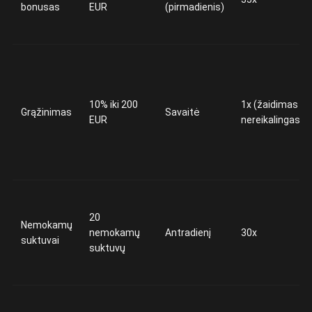
bonusas
EUR
(pirmadienis)
10% iki 200
1x (žaidimas
Grąžinimas
Savaitė
EUR
nereikalingas)
20
Nemokamų
nemokamų
Antradienį
30x
suktuvai
suktuvų