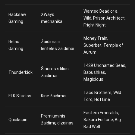
Wanted Dead or a
Hacksaw
XWays
Wild, Prison Architect,
Gaming
mechanika
Fright Night
Money Train,
Relax
Žaidimai ir
Superbet, Temple of
Gaming
lentelės žaidimai
Aurum
1429 Uncharted Seas,
Šiaurės stilius
Thunderkick
Babushkas,
žaidimai
Magicious
Taco Brothers, Wild
ELK Studios
Kine žaidimai
Toro, Hot Line
Eastern Emeralds,
Premiuminis
Quickspin
Sakura Fortune, Big
žaidimų dizainas
Bad Wolf