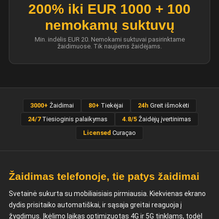
200% iki EUR 1000 + 100
nemokamų suktuvų
Min. indėlis EUR 20. Nemokami suktuvai pasirinktame
žaidimuose. Tik naujiems žaidėjams.
3000+
Žaidimai
80+
Tiekėjai
24h
Greit išmokėti
24/7
Tiesioginis palaikymas
4.8/5
Žaidėjų įvertinimas
Licensed
Curaçao
Žaidimas telefonoje, tie patys žaidimai
Svetainė sukurta su mobiliaisiais pirmiausia. Kiekvienas ekrano
dydis prisitaiko automatiškai, ir sąsaja greitai reaguoja į
žygdimus. Įkėlimo laikas optimizuotas 4G ir 5G tinklams, todėl