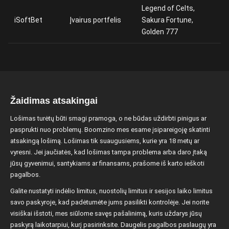
Legend of Celts,
iSoftBet
Įvairus portfelis
Sakura Fortune,
Golden 777
Žaidimas atsakingai
Lošimas turėtų būti smagi pramoga, o ne būdas uždirbti pinigus ar
pasprukti nuo problemų. Boomzino mes esame įsipareigoję skatinti
atsakingą lošimą. Lošimas tik suaugusiems, kurie yra 18 metų ar
vyresni. Jei jaučiatės, kad lošimas tampa problema arba daro įtaką
jūsų gyvenimui, santykiams ar finansams, prašome iš karto ieškoti
pagalbos.
Galite nustatyti indėlio limitus, nuostolių limitus ir sesijos laiko limitus
savo paskyroje, kad padėtumėte jums pasilikti kontrolėje. Jei norite
visiškai išstoti, mes siūlome savęs pašalinimą, kuris uždarys jūsų
paskyrą laikotarpiui, kurį pasirinksite. Daugelis pagalbos paslaugų yra