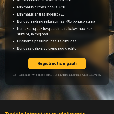
Antras indėlis: 50% atitiktis iki €100
Minimalus pirmas indėlis: €20
Minimalus antras indėlis: €20
Bonuso žaidimo reikalavimas: 40x bonuso suma
Nemokamų suktuvų žaidimo reikalavimas: 40x
suktuvų laimėjimai
Prieinams pasirinktuose žaidimuose
Bonusas galioja 30 dienų nuo kredito
Registruotis ir gauti
18+. Žaidimas 40x bonuso suma. Tik naujiems žaidėjams. Galioja sąlygos.