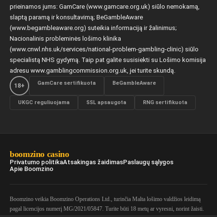
prieinamos jums: GamCare (www.gamcare.org.uk) siūlo nemokamą,
slaptą paramą ir konsultavimą; BeGambleAware
(www.begambleaware.org) suteikia informaciją ir žalinimus;
Nacionalinis probleminės lošimo klinika
(www.cnwl.nhs.uk/services/national-problem-gambling-clinic) siūlo
specialistą NHS gydymą. Taip pat galite susisiekti su Lošimo komisija
adresu www.gamblingcommission.org.uk, jei turite skundą.
GamCare sertifikuota
BeGambleAware
18+
UKGC reguliuojama
SSL apsaugota
RNG sertifikuota
boomzino casino
Privatumo politika
Atsakingas žaidimas
Paslaugų sąlygos
Apie Boomzino
Boomzino veikia Boomzino Operations Ltd., turinčia Malta lošimo valdžios leidimą
pagal licencijos numerį MG/2021/05847. Turite būti 18 metų ar vyresni, norint žaisti.