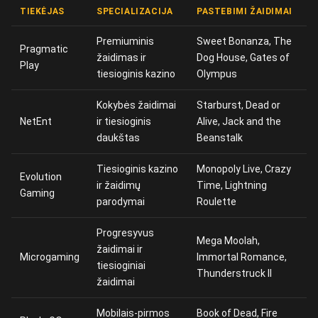
TIEKĖJAS
SPECIALIZACIJA
PASTEBIMI ŽAIDIMAI
Premiuminis
Sweet Bonanza, The
Pragmatic
žaidimas ir
Dog House, Gates of
Play
tiesioginis kazino
Olympus
Kokybės žaidimai
Starburst, Dead or
NetEnt
ir tiesioginis
Alive, Jack and the
daukštas
Beanstalk
Tiesioginis kazino
Monopoly Live, Crazy
Evolution
ir žaidimų
Time, Lightning
Gaming
parodymai
Roulette
Progresyvus
Mega Moolah,
žaidimai ir
Microgaming
Immortal Romance,
tiesioginiai
Thunderstruck II
žaidimai
Mobilais-pirmos
Book of Dead, Fire