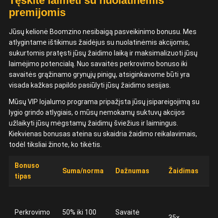
Tęskite laimėti su nuolatinėmis
premijomis
Jūsų kelionė Boomzino nesibaigą pasveikinimo bonusu. Mes
atlygintame ištikimus žaidėjus su nuolatinėmis akcijomis,
sukurtomis pratęsti jūsų žaidimo laiką ir maksimalizuoti jūsų
laimėjimo potencialą. Nuo savaitės perkrovimo bonuso iki
savaitės grąžinamo grynųjų pinigų, atsiginkavome būti yra
visada kažkas papildo pasiūlyti jūsų žaidimo sesijas.
Mūsų VIP lojalumo programa pripažįsta jūsų įsipareigojimą su
lygio grindo atlygiais, o mūsų nemokamų suktuvų akcijos
užlaikyti jūsų mėgstamų žaidimų šviežius ir laimingus.
Kiekvienas bonusas ateina su skaidria žaidimo reikalavimais,
todėl tiksliai žinote, ko tikėtis.
Bonuso
Suma/norma
Dažnumas
Žaidimas
tipas
Perkrovimo
50% iki 100
Savaitė
35x