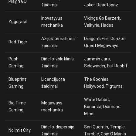
Play'n GO
žaidimai
Joker, Reactoonz
Inovatyvus
Vikings Go Berzerk,
Yggdrasil
mechanika
Valkyrie, Hades
Azijos tematinė ir
Dragon's Fire, Gonzo's
Red Tiger
žaidimai
Quest Megaways
Push
Didelis-volatilinis
Jammin Jars,
Gaming
žaidimai
Sidewinder, Fat Rabbit
Blueprint
Licencijuota
The Goonies,
Gaming
žaidimai
Hollywood, Tigtums
White Rabbit,
Big Time
Megaways
Bonanza, Diamond
Gaming
mechanika
Mine
Didelis-dispersija
San Quentin, Temple
Nolimit City
žaidimai
Tumble, Coin O Mania