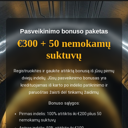
Pasveikinimo bonuso paketas
€300 + 50 nemokamų
suktuvų
Registruokitės ir gaukite atitiktą bonusą iš jūsų pirmų
dviejų indėlių. Jūsų pasveikinimo bonusas yra
kredituojamas iš karto po indėlio patikrinimo ir
paruoštas žaisti dėl tinkamų žaidimų.
Bonuso sąlygos:
Pirmas indėlis: 100% atitiktis iki €200 plius 50
nemokamų suktuvų