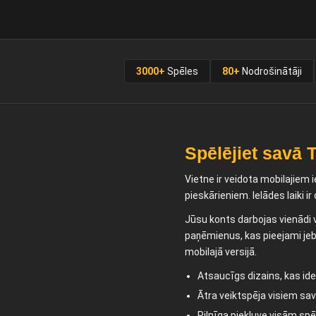
3000+
Spēles
80+
Nodrošinātāji
Spēlējiet savā 
Vietne ir veidota mobilajiem 
pieskārieniem. Ielādes laiki i
Jūsu konts darbojas vienādi 
paņēmienus, kas pieejami jebku
mobilajā versijā.
Atsaucīgs dizains, kas ide
Ātra veiktspēja visiem s
Pilnīga piekļuve visām sp