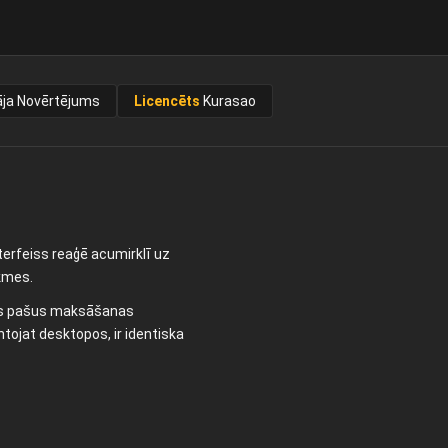
ja Novērtējums
Licencēts
Kurasao
terfeiss reaģē acumirklī uz
ikmes.
 tos pašus maksāšanas
antojat desktopos, ir identiska