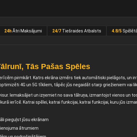
24h
Ātri Maksājumi
24/7
Tiešraides Atbalsts
4.8/5
Spēlētā
Tālrunī, Tās Pašas Spēles
ierīcēm pirmkārt. Katrs ekrāna izmērs tiek automātiski pielāgots, un in
r optimizēti 4G un 5G tīkliem, tāpēc jūs negaidāt starp griežieniem vai l
visur. Iemaksājiet un izņemiet no sava tālruņa, izmantojot vienos un
rā ierīcē. Katrai spēlei, katrai funkcijai, katrai funkcijai, kuru jūs izm
āli pieguļst jūsu ekrānam
avienojuma ātrumiem
ēlēm un nodrošinātājiem