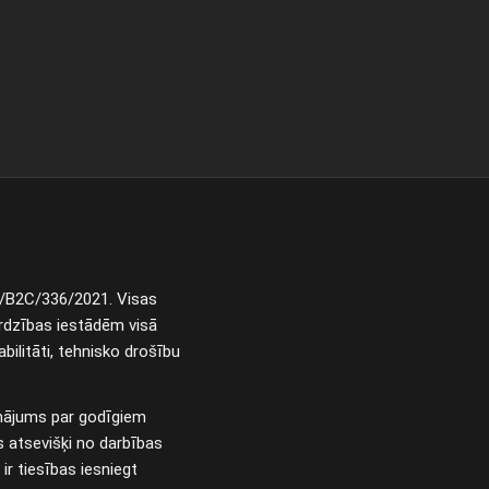
A/B2C/336/2021. Visas
ardzības iestādēm visā
bilitāti, tehnisko drošību
rinājums par godīgiem
s atsevišķi no darbības
ir tiesības iesniegt