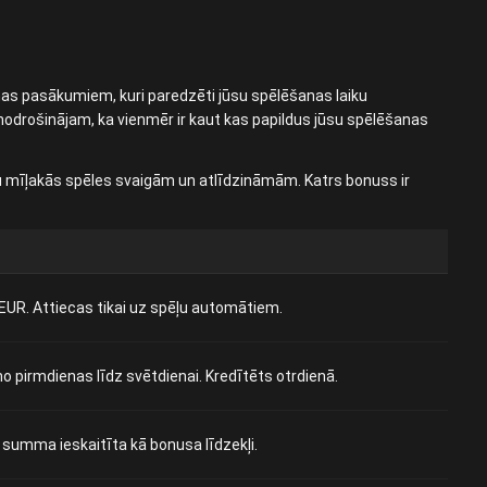
as pasākumiem, kuri paredzēti jūsu spēlēšanas laiku
odrošinājam, ka vienmēr ir kaut kas papildus jūsu spēlēšanas
 mīļakās spēles svaigām un atlīdzināmām. Katrs bonuss ir
UR. Attiecas tikai uz spēļu automātiem.
 pirmdienas līdz svētdienai. Kredītēts otrdienā.
 summa ieskaitīta kā bonusa līdzekļi.