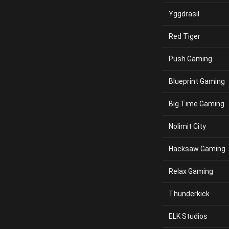
Yggdrasil
Red Tiger
Push Gaming
Blueprint Gaming
Big Time Gaming
Nolimit City
Hacksaw Gaming
Relax Gaming
Thunderkick
ELK Studios