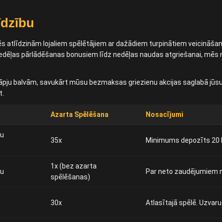
īdzību
s atlīdzinām lojaliem spēlētājiem ar dažādiem turpinātiem veicināšan
edēļas pārlādēšanas bonusiem līdz nedēļas naudas atgriešanai, mēs n
āpju balvām, savukārt mūsu bezmaksas griezienu akcijas saglabā jūsu
t.
Azarta Spēlēšana
Nosacījumi
ļu
35x
Minimums depozīts 20 E
)
1x (bez azarta
ļu
Par neto zaudējumiem no
spēlēšanas)
30x
Atlasītajā spēlē. Uzvaru