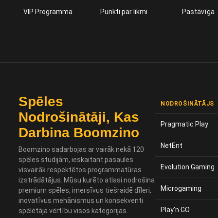
VIP Programma
Punkti par likmi
Pastāvīga
Spēles
NODROŠINĀTĀJS
Nodrošinātāji, Kas
Pragmatic Play
Darbina Boomzino
NetEnt
Boomzino sadarbojas ar vairāk nekā 120
spēles studijām, ieskaitant pasaules
Evolution Gaming
visvairāk respektētos programmatūras
izstrādātājus. Mūsu kurēto atlasi nodrošina
Microgaming
premium spēles, imersīvus tiešraidē dīleri,
inovatīvus mehānismus un konsekventi
Play'n GO
spēlētāja vērtību visos kategorijas.