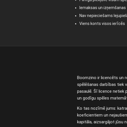
Iemaksas un izņemšanas t
Nav nepieciešams lejupielā
Viens konts visos ierīcēs
Boomzino ir licencēts un 
spēlēšanas darbības tiek v
pasaulē. Šī licence netiek 
un godīgu spēles matemāti
Ko tas nozīmē jums: katrai
koeficientiem un nejaušiem
kapitāla, aizsargājot jūsu